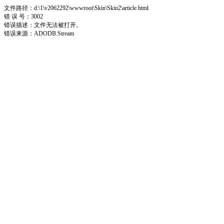
文件路径：d:\1\v2062292\wwwroot\Skin\Skin2\article.html
错 误 号：3002
错误描述：文件无法被打开。
错误来源：ADODB.Stream