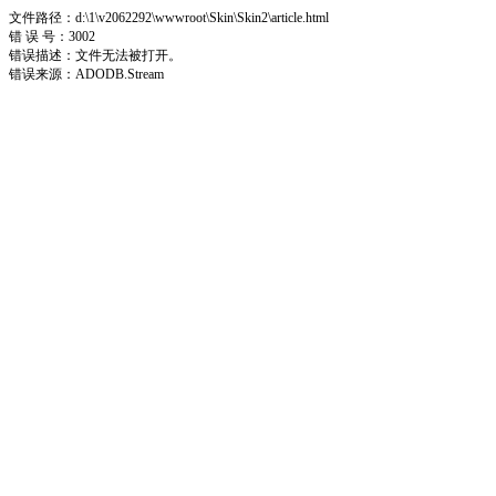
文件路径：d:\1\v2062292\wwwroot\Skin\Skin2\article.html
错 误 号：3002
错误描述：文件无法被打开。
错误来源：ADODB.Stream