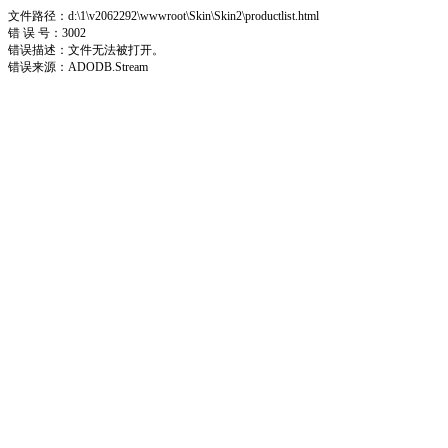
文件路径：d:\1\v2062292\wwwroot\Skin\Skin2\productlist.html
错 误 号：3002
错误描述：文件无法被打开。
错误来源：ADODB.Stream