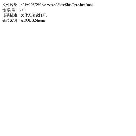
文件路径：d:\1\v2062292\wwwroot\Skin\Skin2\product.html
错 误 号：3002
错误描述：文件无法被打开。
错误来源：ADODB.Stream